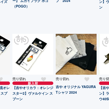
ー】 ムカイプラグ ポゴ
プ 2024
ヘイズ
ン】ヴ
（POGO）
ン
売り切れ
売り切れ
売り
新入荷
吉や オリジナル YAGURA
流オレ
【吉やオリカラ：オレンジ
【吉や
Tシャツ 2024
 スプ
スター2】ヴァルケイン ス
ン】ラ
プーン
ウ40S