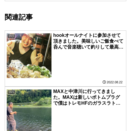
しくお願いします。 在庫分も入荷し
てます！
関連記事
hookオールナイトに参加させて
SNS
頂きました。美味しいご飯食べて
呑んで音楽聴いて釣りして最高の
夜でした。バヤシ君とのジャーク
チキン対決は『パンが1番美味
い」という結果になり引き分けで
した。次回のジャークトラウト対
決に、持ち越しすることになりま
した。 参加された皆様お疲れ様
2022.08.22
でした。
MAXと中津川に行ってきまし
SNS
た。MAXは新しいボトムプラグ
で僕はトレモHFのガラスラトル
のテストして来ました。中津川が
釣れてるのもありましたがコレ、
メタクソ釣れました。楽しみにし
て下さい。 案外MAXが、真面目