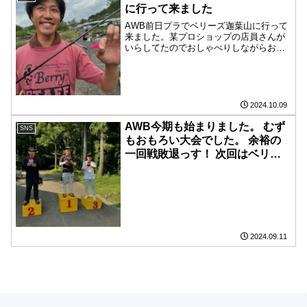
に行って来ました
AWB前日プラでベリーズ迦葉山に行って
来ました。某プロショップの店員さんが
いらしてたのでおしゃべりしながらお昼
ぐらいからのんびりと始めました。 魚
が浮いてたので、表層やってたんですが
釣れるけどイマイチな感じだったのでボ
トムやったらポロポロと...
2024.10.09
AWB今期も始まりました。 むず
SNS
もおもろい大会でした。 余裕の
一回戦敗退っす！ 次回はベリー
ズ迦葉山！！がんばります！
2024.09.11