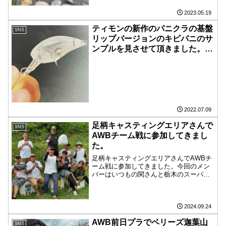
にテストしていて感心しました。
2023.05.19
ティモンの新作のパニクラの基盤
SNS
リップバージョンのキビパニのサ
ンプルを見させて頂きました。テ
ィモンのインスタの動画見たんで
すが『キレッキレー！』な動きで
釣れそうですね。楽しみ！
2022.07.09
足柄キャスティングエリアさんで
SNS
AWBチーム戦に参加してきまし
た。
足柄キャスティングエリアさんでAWBチ
ーム戦に参加してきました。今回のメン
バーはいつもの関さんと栃木のスーパー
スターの森島さんの3人です。 いつもの
様にみんなの貯金を食い潰す展開かと思
いきや案外、いつもよりちょっと釣れて
くれてなんと予選上位...
2024.09.24
AWB前日プラでベリーズ迦葉山
SNS