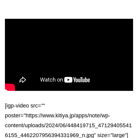
[igp-video src=””
poster=”https://www.kitiya.jp/apps/note/wp-
content/uploads/2024/06/448419715_47129405541
6155_4462207956394331969_n.jpg” size=”large”]