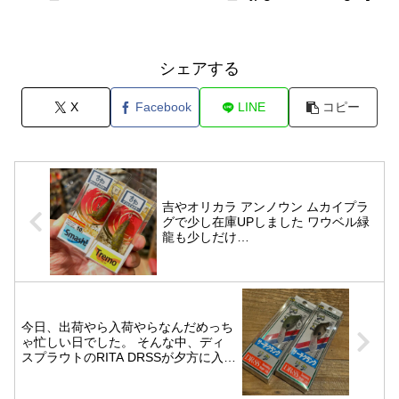
シェアする
X
Facebook
LINE
コピー
吉やオリカラ ️アンノウン️ ムカイプラ
グで少し在庫UPしました ワウベル緑
龍も少しだけ…️
今日、出荷やら入荷やらなんだめっち
ゃ忙しい日でした。 そんな中、ディ
スプラウトのRITA DRSSが夕方に入荷
しました。 ご予約頂いたお客様、明
日発送までさせて頂きますますので宜