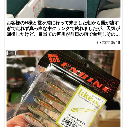
お客様のH様と霞ヶ浦に行って来ました️朝から霧が凄す
ぎで走れず真っ白な中クランクで釣れましたが、天気が
回復したけど、目当ての河川が前日の雨で台無しその後
マメを釣って終了しました‍。H様ありがとうございまし
2022.05.19
た
SNS