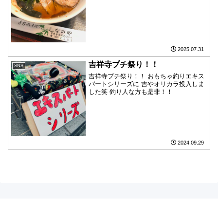
すがラーメンもあります👍ちなみに写真
撮り忘れてますがチャーハンもあって、
このチャーハンが個人的スマッシュヒッ
トです🤫吉やにお寄りの際...
2025.07.31
吉祥寺プチ祭り！！
SNS
吉祥寺プチ祭り！！ おもちゃ釣りエキス
パートシリーズに 吉やオリカラ投入しま
した笑 釣り人な方も是非！！
2024.09.29