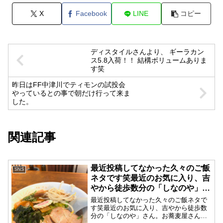
X
Facebook
LINE
コピー
ディスタイルさんより、 ️ギーラカン
ス5.8入荷！！ 結構ボリュームありま
す笑
昨日はFF中津川でティモンの試投会
やっているとの事で朝だけ行って来ま
した。
関連記事
最近投稿してなかった久々のご飯
SNS
ネタです笑最近のお気に入り、吉
やから徒歩数分の「しなのや」さ
ん。お蕎麦屋さんですがラーメン
最近投稿してなかった久々のご飯ネタで
もあります👍
す笑最近のお気に入り、吉やから徒歩数
分の「しなのや」さん。お蕎麦屋さんで