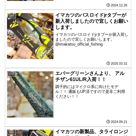
2024.12.26
イマカツのバスロイドjrタブーが
SNS
新入荷しましたので宜しくお願い
します。
イマカツのバスロイドjrタブーが新入荷し
ましたので宜しくお願いします。
@imakatsu_official_fishing
2025.03.31
エバーグリーンさんより、 ️アル
SNS
チザン61UL/R入荷！！
調子的にはマイクロ系に向けたモデ
ル！！ 通販もUP済ですので是非ご利用
ください！！
2024.09.21
イマカツの新製品、タライロンジ
SNS