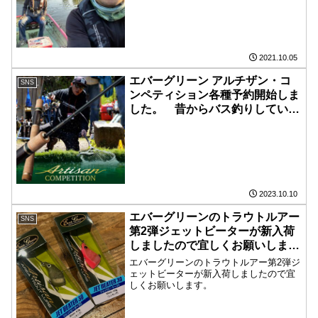
れ様でした🤗 .g.bassfishing
.evergreen
2021.10.05
エバーグリーン アルチザン・コ
SNS
ンペティション各種予約開始しま
した。 昔からバス釣りしていた
のでエバーグリーンのロッドって
聞くとテンションあがっちゃいま
すね。 実物触らしてもらいまし
たが流石のモノホンのトラウトロ
ッドです。 初回は数が少ないら
しいので心に決めてる方はお早め
2023.10.10
にどうぞ！！
エバーグリーンのトラウトルアー
SNS
第2弾ジェットビーターが新入荷
しましたので宜しくお願いしま
す。
エバーグリーンのトラウトルアー第2弾ジ
ェットビーターが新入荷しましたので宜
しくお願いします。