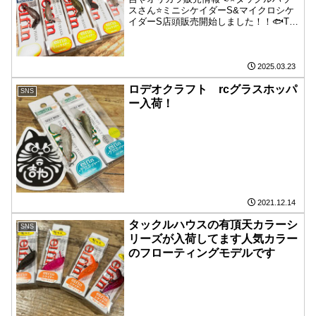
スさん⭐️ミニシケイダーS&マイクロシケ
イダーS店頭販売開始しました！！🐟TB
グロー🐟ツレ吉🐟TB・T🐟サメガイRG
🐟チョコタン定番カラーから懐かしの再
販カラーも！！ミニシケ&エムシケ共に
かなり相性が良...
2025.03.23
ロデオクラフト rcグラスホッパ
SNS
ー入荷！
2021.12.14
タックルハウスの有頂天カラーシ
SNS
リーズが入荷してます️人気カラー
のフローティングモデルです