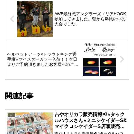
AWB最終戦アングラーズエリアHOOK
参加してきました。朝から爆風の中の
大会でした。
ベルベットアーツ×トラウトキング選
手権⭐️マイスターカラー入荷！！本日
よりご予約頂きましたお客様へのご連
絡、出荷手配をさせて頂きました。宜
しくお願い致します。※店頭販売分今
の所ございません💦
関連記事
吉やオリカラ販売情報📢⭐️タック
SNS
ルハウスさん⭐️ミニシケイダーS&
マイクロシケイダーS店頭販売開
始しました！！
吉やオリカラ販売情報📢⭐️タックルハウ