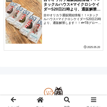
SNS
タックルハウス⭐️マイクロシケイ
ダーS20日21時より、通販解禁し
ます！！
吉やオリカラ通販開始情報！！⭐️タック
ルハウス⭐️マイクロシケイダーS20日21時
より、通販解禁します！！🐟TBグロー
🐟ツレ吉🐟TB.T🐟サメガイRG🐟チョコ
タンミニシケに続き、マイクロシケイダ
ーも遂にやります笑スローでハイピッチ
なアクショ...
2025.05.20
Copyright © 2023 吉や情報 All Rights Reserved.