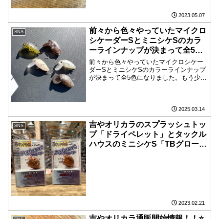
2023.05.07
前々から色々やっていたマイクロ
SNS
シケーダーSとミニシケSのカラ
ーラインナップが決まって全5色
になりました。もう少しで発売出
前々から色々やっていたマイクロシケー
来そうなのでお楽しみに！
ダーSとミニシケSのカラーラインナップ
が決まって全5色になりました。もう少し
で発売出来そうなのでお楽しみに！
2025.03.14
吉やオリカラのスプラッシュトッ
SNS
プ「ドライペレット」とタックル
ハウスのミニシケS「TBグロー」
「TBティー」を店頭にて先行販
売開始します️ネット販売はもう
少々お待ちください
2023.02.21
吉やオリカラ通販開始情報！！⭐️