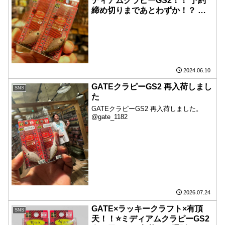
ディアムクラピーGS2！！ 予約
締め切りまであとわずか！？ 一
応店頭販売も予定しております
が、確実に手に入れるならご予約
がベスト！！ お早め！！
2024.06.10
GATEクラピーGS2 再入荷しまし
SNS
た
GATEクラピーGS2 再入荷しました。
@gate_1182
2026.07.24
GATE×ラッキークラフト×有頂
SNS
天！！⭐️ミディアムクラピーGS2