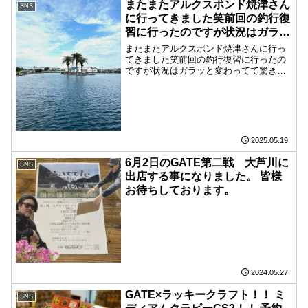
またまたアルクスポンド焼津さん
SNS
より予約開始！！ 数に限りがあ
に行ってきました笑前回の釣行復
りますのでお早めに！！
習に行ったのですが状況はガラッ
と変わってて驚きました😳
またまたアルクスポンド焼津さんに行っ
てきました笑前回の釣行復習に行ったの
ですが状況はガラッと変わってて驚きま
した😳魚が薄いと感じていたポイントは
魚影が濃くなって、想定してたレンジも
グッと上がっていたりとまったく前回と
は違う状況でした💦GAT...
2025.05.19
6月2日のGATE第二戦 大芦川に
SNS
出店する事になりました。 皆様
お待ちしております。
2024.05.27
GATE×ラッキークラフト！！ ミ
SNS