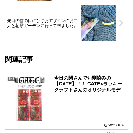
先日の雪の日にひさおデザインのお二
人と朝霞ガーデンに行って来ました。
関連記事
今日の関さんでお馴染みの
SNS
【GATE】！！ GATE×ラッキー
クラフトさんのオリジナルモデ
ル！！ ミディアムクラピー
GS2！！ GS2はガラスラトル1個
＋スチールラトル2個！！ オリジ
ナルのベルとはまた違った音質で
すね カラーは、 ️CTカノマ ️Bパー
ル キャンタさんとバヤシ君考案
2024.06.07
カラーでしたよね 吉やでも只今