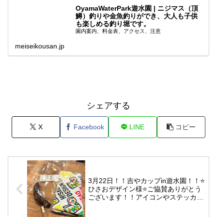
OyamaWaterPark遊水園 | ニジマス（頂
鱒）釣りや金魚釣りができ、大人も子供
も楽しめる釣り堀です。
園内案内、料金表、アクセス、注意
meiseikousan.jp
シェアする
X
Facebook
LINE
コピー
3月22日！！吉やカップin遊水園！！⭐️
ひさおデザイン様⭐️ご協賛ありがとう
ございます！！アイコンやステッカー
等のデザイナーさんです！！