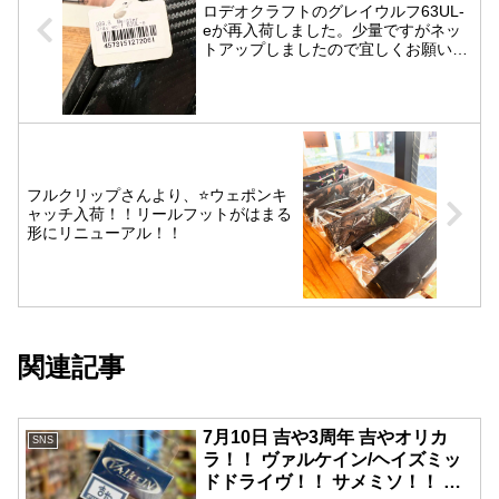
ロデオクラフトのグレイウルフ63UL-
eが再入荷しました。少量ですがネッ
トアップしましたので宜しくお願いし
ます。
フルクリップさんより、⭐️ウェポンキ
ャッチ入荷！！リールフットがはまる
形にリニューアル！！
関連記事
️7月10日️ ️吉や3周年️ 吉やオリカ
SNS
ラ！！ ️ヴァルケイン/ヘイズミッ
ドドライヴ！！ ️サメミソ！！ 夏