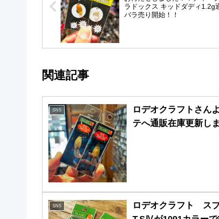
ラドックス キッドダディ1.2g
バラ売り開始！！
関連記事
ロデオクラフトさんよ
SNS
テへ通販在庫更新しま
ロデオクラフト スプ
SNS
T.SⅣが1091カラ