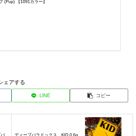
(Pup) 【1091カラー】
シェアする
LINE
コピー
プパ
ディープパラドックス KID 0.6g