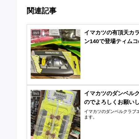
関連記事
イマカツの有頂天カ
SNS
ン140で登場️ティ
イマカツのダンベル
SNS
のでよろしくお願い
イマカツのダンベルクラブ
ます。