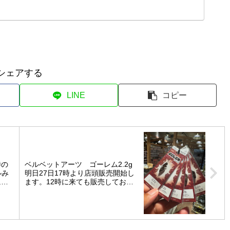
シェアする
LINE
コピー
待の
ベルベットアーツ ゴーレム2.2g
ルみ
明日27日17時より店頭販売開始し
に稼
ます。12時に来ても販売しており
も対
ませんのでお間違えの無いようよ
、真
ろしくお願いします。
…。