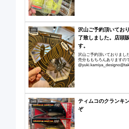
沢山ご予約頂いており
SNS
了致しました。店頭
す。
沢山ご予約頂いておりまし
売分ももちろんありますの
@yuki.kamiya_designo@tak
ティムコのクランキン
SNS
ぞ