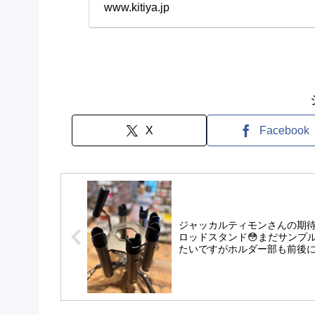
www.kitiya.jp
X
Facebook
ジャッカルティモンさんの期
ロッドスタンド😳まだサンプ
たいですがホルダー部も前後
働して足も曲がるので傾斜に
応するみたい。重量もあるし
ん中にはペットボトルも入る
蟹っぽい見た目も良き笑