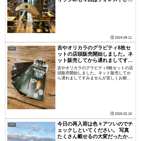
なので買って参加してください
ね！
2024.09.11
吉やオリカラのグラビティ8枚セ
SNS
ットの店頭販売開始しました。ネ
ット販売してから遅れましてすみ
ませんが宜しくお願い致します。
吉やオリカラのグラビティ8枚セットの店
頭販売開始しました。ネット販売してか
ら遅れましてすみませんが宜しくお願い
致します。
2026.02.16
今日の再入荷は色々アツいのでチ
SNS
ェックしといてください。 写真
たくさん載せるの大変だったから