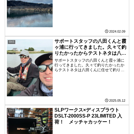
中津川の写真です。
2024.02.09
サポートスタッフの八田くんと霞
SNS
ヶ浦に行ってきました。久々て釣
りたかったからテストネタは八田
くんに任せて釣りたいモードで！
サポートスタッフの八田くんと霞ヶ浦に
行ってきました。久々て釣りたかったか
らテストネタは八田くんに任せて釣りた
いモードで！久々なのにいきなりキロUP
はめっちゃ嬉しかった。その後小さいの
を2本追加してエレキがおかしくなり終了
しました。八田くんは...
2025.05.12
SLPワークス×ディスプラウト
SNS
DSLT-2000SS-P 23LIMITED 入
荷！ メッチャカッケー！