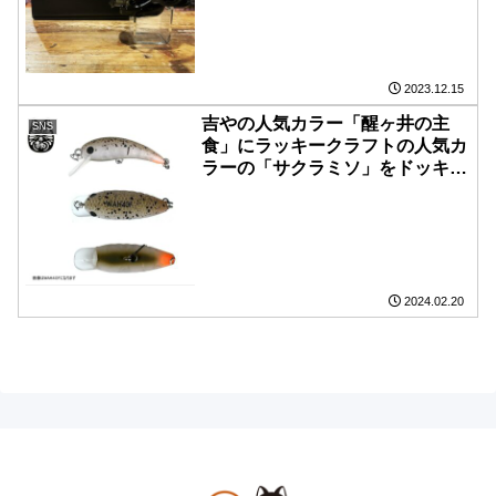
2023.12.15
吉やの人気カラー「醒ヶ井の主
SNS
食」にラッキークラフトの人気カ
ラーの「サクラミソ」をドッキン
グしたリスペクトカラー 「サメ
ミソ」 安易な足し算から始まっ
た企画で釣れなかったら辞めよう
としてましたが結構テストしたら
ガッチリ釣れてたので作成しまし
た。 2月20日21時よりWEBにて
2024.02.20
販売します！