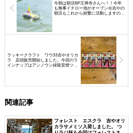
今朝は朝活BP王禅寺さんへ！！今年
も無事イチロー池がオープン㊗️吉やの
朝活もこれから頻繁に活動しますので
お会いした際は宜しくお願い致します
笑さて、釣りの方は朝イチは満遍なく
魚が動いてる状況で上から下までバイ
トが出る状況でした。
ラッキークラフト ワウ33吉やオリカ
ラ 店頭販売開始しました。今回のラ
インナップはアンノウン緑龍安燈ツレ
吉サメミソRG ←NEW!サメミソにレ
ッドグローをちょい足ししたヤツで
す。最近火を吹いてるワウ33Fです。
関連記事
フォレスト エスクラ 吉やオリ
SNS
カラサメミソ入荷しました。 つ
りラジ杯も今回はフォレストさん