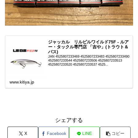
ジャッカル リルビルワイルド75F - ルア
ー・タックル専門店 「吉や」(トラウト＆
バス)
JAN 4525807233469 4525807233483 4525807233490
4525807233544 4525807233506 4525807233513
4525807233520 4525807233537 4525...
www.kitiya.jp
シェアする
X
Facebook
LINE
コピー