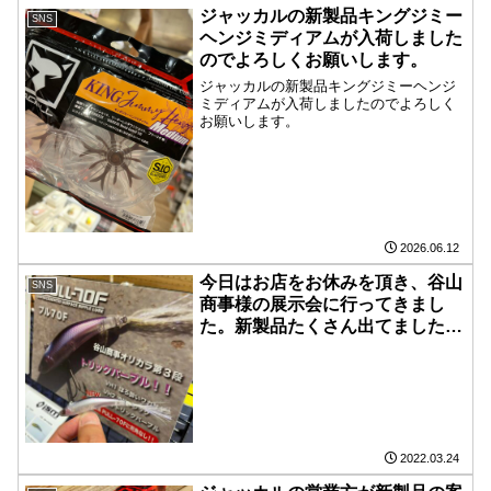
ジャッカルの新製品キングジミー
SNS
ヘンジミディアムが入荷しました
のでよろしくお願いします。
ジャッカルの新製品キングジミーヘンジ
ミディアムが入荷しましたのでよろしく
お願いします。
2026.06.12
今日はお店をお休みを頂き、谷山
SNS
商事様の展示会に行ってきまし
た。新製品たくさん出てました。
前から気になっていたクッキーさ
んのガチの指の型をとって作った
ペンシルベイトの実物を触ってき
ました。ほぼ指のサイズは僕と同
じでした。
2022.03.24