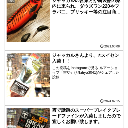
ジャッカルの営業方が新製品の案
SNS
内に来られ、ダウズワン220やフ
ラパニ、プリッキー等の注目商品
が楽しみな感じでした
2021.08.08
ジャッカルさんより、⭐️スイセン
SNS
入荷！！
この投稿をInstagramで見る ルアーショ
ップ『吉や』(@kitiya3041)がシェアした
投稿
2024.07.15
霞で話題のスーパーブレイクブレ
SNS
ードファインが入荷しましたので
宜しくお願い致します。