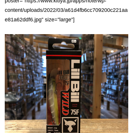
poster=”https://www.kitiya.jp/apps/note/wp-
content/uploads/2022/03/a61d4fb6cc709200c221aa
e81a62ddf6.jpg” size=”large”]