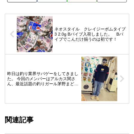
ネオスタイル クレイジーボムタイプ
3 2.0g Bバイブ入荷しました。 Bバ
イブでこんだけ揃うのは初です！
昨日は釣り業界サバゲーをしてきまし
た。 今回のメンバーはアルカス関さ
ん、最近話題の釣りガール茅野まどか
さん、釣具屋問屋のTさんでした。い
つもはMAX田中もいるのですが今回は
お休みです。随時メンバー募集してま
すので釣り業界の方、気軽に声かけて
ください。
関連記事