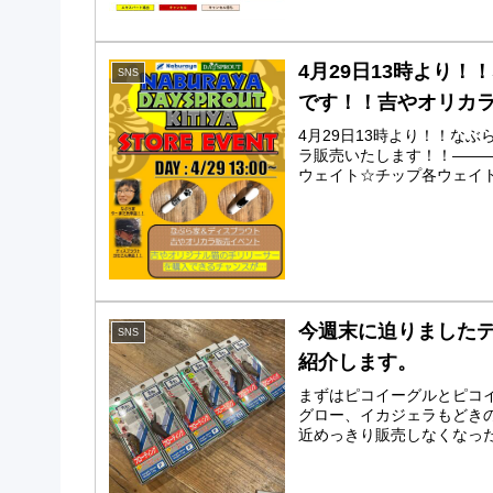
4月29日13時より
SNS
です！！吉やオリカ
4月29日13時より！！な
ラ販売いたします！！――
ウェイト☆チップ各ウェイト
今週末に迫りました
SNS
紹介します。
まずはピコイーグルとピコイ
グロー、イカジェラもどき
近めっきり販売しなくなった