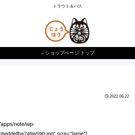
トラウト＆バス
←ショップページ トップ
2022.06.22
p/apps/note/wp-
6eddefba749a590.jpg” size=”large”]