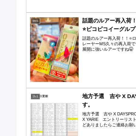
話題のルアー再入荷！！
SNS
⭐️ピコピコイーグル
話題のルアー再入荷！！⭐️ロ
レーヤーMS久々の再入荷
展開に強いルアーですね🤫
地方予選 吉や X DA
SNS
す。
地方予選 吉や X DAYSPR
X YARIE エントリー
どありましたらご連絡お願い致