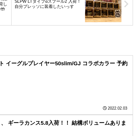
SLPW LTタイプαスプール2 入荷！
荷し
自分プレッソに装着したいっす
🤲
 イーグルプレイヤー50slim/GJ コラボカラー 予約
2022.02.03
 ️ギーラカンス5.8入荷！！ 結構ボリュームありま