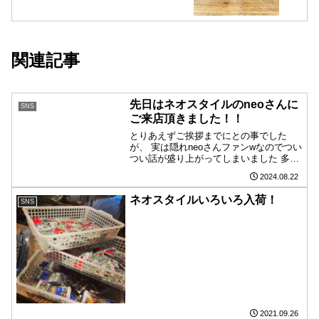
関連記事
先日はネオスタイルのneoさんに
SNS
ご来店頂きました！！
とりあえずご挨拶までにとの事でした
が、 実は隠れneoさんファンwなのでつい
つい話が盛り上がってしまいました️ 多
分、田村君ネットさんが近々（？）納品
2024.08.22
に来てくれると言ってたので期待して待
ちましょう イベントなんかも出来たら面
ネオスタイルいろいろ入荷！
SNS
白いですね〜。 ...
2021.09.26