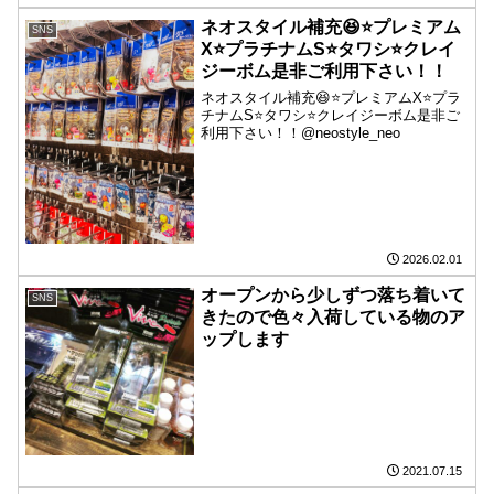
ネオスタイル補充😆⭐️プレミアム
SNS
X⭐️プラチナムS⭐️タワシ⭐️クレイ
ジーボム是非ご利用下さい！！
ネオスタイル補充😆⭐️プレミアムX⭐️プラ
チナムS⭐️タワシ⭐️クレイジーボム是非ご
利用下さい！！@neostyle_neo
2026.02.01
オープンから少しずつ落ち着いて
SNS
きたので色々入荷している物のア
ップします
2021.07.15