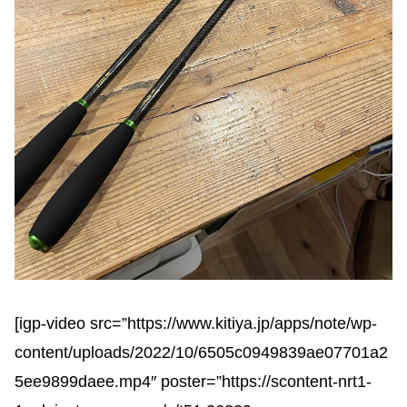
[igp-video src=”https://www.kitiya.jp/apps/note/wp-
content/uploads/2022/10/6505c0949839ae07701a2
5ee9899daee.mp4″ poster=”https://scontent-nrt1-