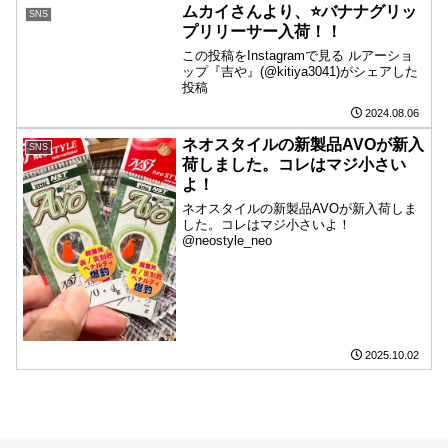
ムカイさんより、⭐️バナナグリッ
SNS
プリリーサー入荷！！
この投稿をInstagramで見る ルアーショ
ップ『吉や』(@kitiya3041)がシェアした
投稿
2024.08.06
ネオスタイルの新製品AVOが新入
SNS
荷しました。コレはマジ小さい
よ！
ネオスタイルの新製品AVOが新入荷しま
した。コレはマジ小さいよ！
@neostyle_neo
2025.10.02