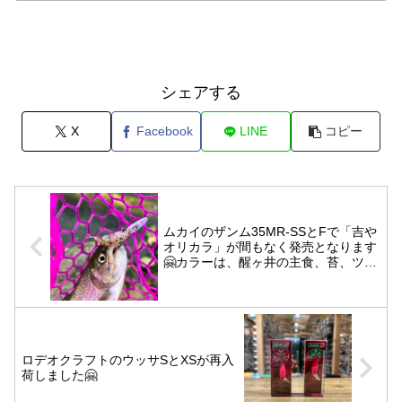
シェアする
X
Facebook
LINE
コピー
ムカイのザンム35MR-SSとFで「吉や
オリカラ」が間もなく発売となります
🤗カラーは、醒ヶ井の主食、苔、ツレ
吉、TBグローです️
ロデオクラフトのウッサSとXSが再入
荷しました🤗