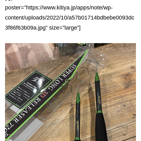
poster=”https://www.kitiya.jp/apps/note/wp-
content/uploads/2022/10/a57b01714bdbebe0093dc
3f86f63b09a.jpg” size=”large”]