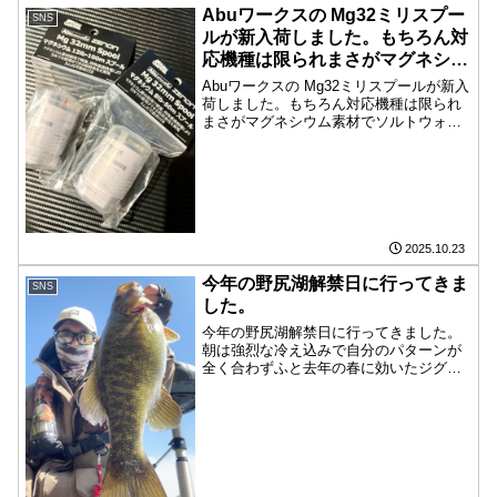
Abuワークスの Mg32ミリスプー
SNS
ルが新入荷しました。もちろん対
応機種は限られまさがマグネシウ
ム素材でソルトウォーター対応で
Abuワークスの Mg32ミリスプールが新入
カム式動板付きです。タイプが2
荷しました。もちろん対応機種は限られ
まさがマグネシウム素材でソルトウォー
種類ありますので対応幅が広いで
ター対応でカム式動板付きです。タイプ
すよ。自分は12lb-100mを使いま
が2種類ありますので対応幅が広いです
すよ！
よ。自分は12lb-100mを使いますよ！
@abug...
2025.10.23
今年の野尻湖解禁日に行ってきま
SNS
した。
今年の野尻湖解禁日に行ってきました。
朝は強烈な冷え込みで自分のパターンが
全く合わずふと去年の春に効いたジグヘ
ッドにシャッドテールで春らしいプリプ
リの50スーパービック！しかし続かず、
今の野尻湖は誰も使っていないだろうフ
ラックスギルのストでコ...