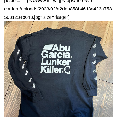
poster=”https://www.kitiya.jp/apps/note/wp-
content/uploads/2023/02/a2ddb858b46d3a423a753
5031234b643.jpg” size=”large”]