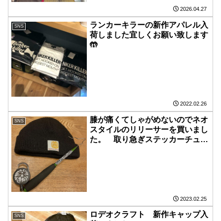
2026.04.27
ランカーキラーの新作アパレル入
SNS
荷しました️宜しくお願い致します
🤲
2022.02.26
膝が痛くてしゃがめないのでネオ
SNS
スタイルのリリーサーを買いまし
た。 取り急ぎステッカーチュー
ンしときました。 それとニット
キャップのウェブ在庫補充したの
で宜しくお願いします。
2023.02.25
ロデオクラフト 新作キャップ入
SNS