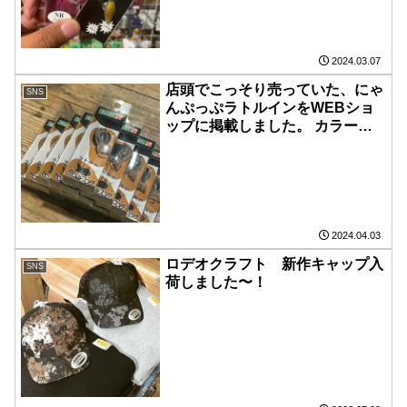
ィは店頭で販売しておりますので
宜しくお願いします！
2024.03.07
店頭でこっそり売っていた、にゃ
SNS
んぷっぷラトルインをWEBショ
ップに掲載しました。 カラーは
クリアのみになります。
2024.04.03
ロデオクラフト 新作キャップ入
SNS
荷しました〜！