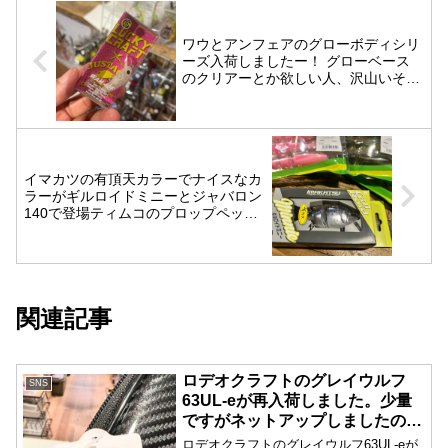
ワウとアンフェアのグローボディシリ
ーズ入荷しましたー！ グローベース
のクリアーとか欲しい人、沢山いそう
ですね。 全てグリーングローです。
イマカツの有頂天カラーでナイスなカ
ラーがギルロイドミニーとジャバロン
140で登場️ティムコのプロップペッパ
ーも入荷しました
関連記事
ロデオクラフトのグレイウルフ
SNS
63UL-eが再入荷しました。少量
ですがネットアップしましたので
宜しくお願いします。
ロデオクラフトのグレイウルフ63UL-eが