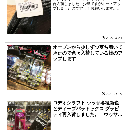
再入荷しました。少量ですがネットアッ
プしましたので宜しくお願いします。
@tomohiro_soutome
2025.04.20
オープンから少しずつ落ち着いて
SNS
きたので色々入荷している物のア
ップします
2021.07.15
ロデオクラフト ウッサ各種新色
SNS
とディープパラドックス グラビ
ティ再入荷しました。 ウッサは
カラーに個数制限を設けつつ
WEBに掲載しました。 グラビテ