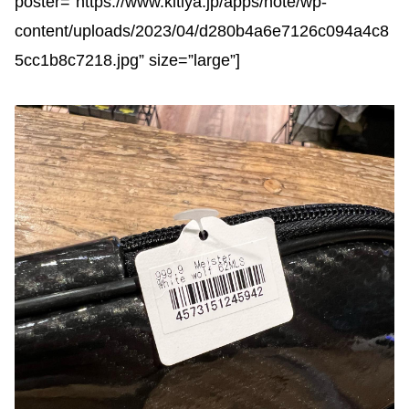
poster=”https://www.kitiya.jp/apps/note/wp-
content/uploads/2023/04/d280b4a6e7126c094a4c8
5cc1b8c7218.jpg” size=”large”]