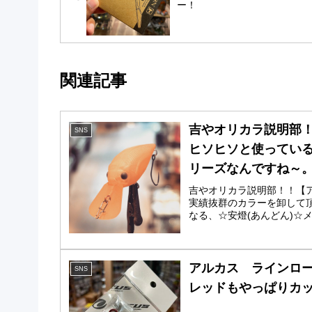
ー！
関連記事
吉やオリカラ説明部！
SNS
ヒソヒソと使ってい
リーズなんですね～
吉やオリカラ説明部！！【
実績抜群のカラーを卸して
なる、☆安燈(あんどん)☆メ
アルカス ラインロー
SNS
レッドもやっぱりカ