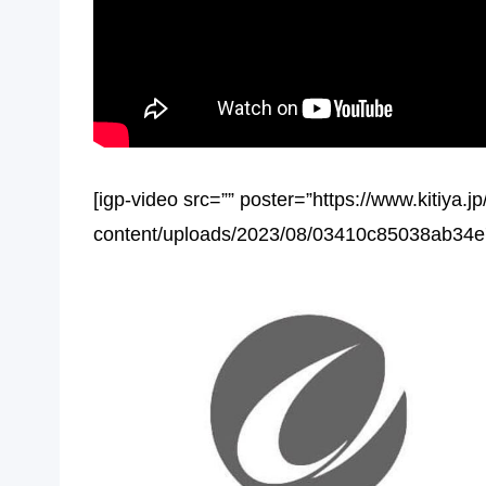
[igp-video src=”” poster=”https://www.kitiya.j
content/uploads/2023/08/03410c85038ab34e7