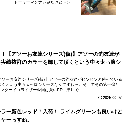
トーミーマグナムみたけどマジデ
カイっすね。 103mm 48g わがま
まボデーで好きです！
！【アソーお友達シリーズ(仮)】アソーの釣友達が
る実績抜群のカラーを卸して頂くという中々太っ腹シ
。
アソーお友達シリーズ(仮)】アソーの釣友達がヒソヒソと使っている
頂くという中々太っ腹シリーズなんですね～。そしてその第一弾と
ンターイコライザー今回は夏のFF中津川で...
2025.09.07
ラー新色レッド！入荷！ ライムグリーンも良いけど
ッケーっすね。