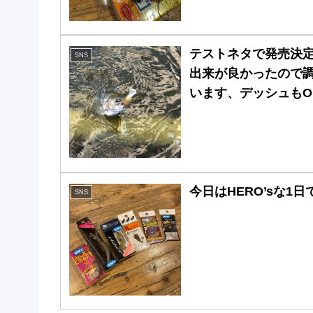
テストネタで発売決定
SNS
出来が良かったので
います、デッシュも
のアレンジカラー「
チリ今回はネットを忘
今日はHERO’sな1
SNS