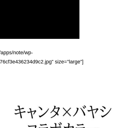
p/apps/note/wp-
6cf3e436234d9c2.jpg” size=”large”]