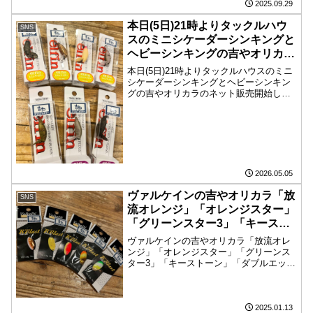
ピコイーG...
2025.09.29
本日(5日)21時よりタックルハウ
SNS
スのミニシケーダーシンキングと
ヘビーシンキングの吉やオリカラ
のネット販売開始しますのでよろ
本日(5日)21時よりタックルハウスのミニ
しくお願いします。
シケーダーシンキングとヘビーシンキン
グの吉やオリカラのネット販売開始しま
すのでよろしくお願いします。
2026.05.05
ヴァルケインの吉やオリカラ「放
SNS
流オレンジ」「オレンジスター」
「グリーンスター3」「キースト
ーン」「ダブルエッジ」の5色を
ヴァルケインの吉やオリカラ「放流オレ
本日より店頭販売開始しましたの
ンジ」「オレンジスター」「グリーンス
ター3」「キーストーン」「ダブルエッ
で宜しくお願いします。ネット販
ジ」の5色を本日より店頭販売開始しまし
売はもう少々お待ちくださいませ
たので宜しくお願いします。ネット販売
はもう少々お待ちくださいませ
2025.01.13