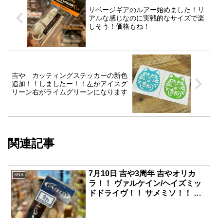
サベージギアのルアー始めました！リ
アルな感じなのに実戦的なサイズで楽
しそう！価格もね！
吉や カッティングステッカーの新色
追加！！しましたー！！左がアイスグ
リーン右がライムグリーンになります
関連記事
️7月10日️ ️吉や3周年️ 吉やオリカ
SNS
ラ！！ ️ヴァルケイン/ヘイズミッ
ドドライヴ！！ ️サメミソ！！ 夏
場のミドル〜ディープを探りやす
い小粒クランク！！ 王禅寺のサ