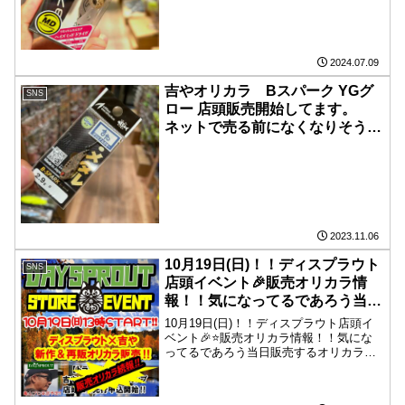
ブローディープ狙いに最高です😀
明日7月10日より、 店頭販売スタ
ート！！
2024.07.09
吉やオリカラ Bスパーク YGグ
SNS
ロー 店頭販売開始してます。
ネットで売る前になくなりそうで
す。
2023.11.06
10月19日(日)！！ディスプラウト
SNS
店頭イベント🎉販売オリカラ情
報！！気になってるであろう当日
販売するオリカラを少しだけご紹
10月19日(日)！！ディスプラウト店頭イ
介🤫
ベント🎉⭐️販売オリカラ情報！！気にな
ってるであろう当日販売するオリカラを
少しだけご紹介🤫⭐️ピコイーグルプレー
ヤーG2 アンノウンキャンタさん提供カラ
ー【アンノウン】の火付け役にもなった