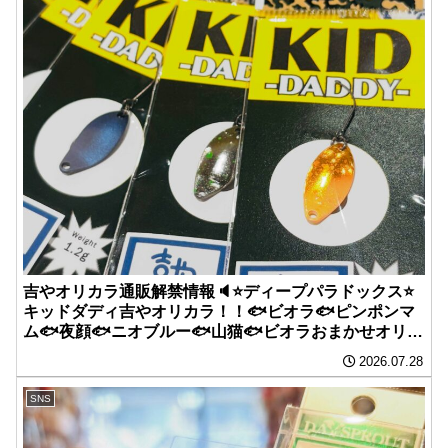
吉やオリカラ通販解禁情報🔈⭐️ディープパラドックス⭐️
キッドダディ吉やオリカラ！！🐟ビオラ🐟ピンポンマ
ム🐟夜顔🐟ニオブルー🐟山猫🐟ビオラおまかせオリー
ブ🕒7月28日21時よりSTAR！！
2026.07.28
SNS