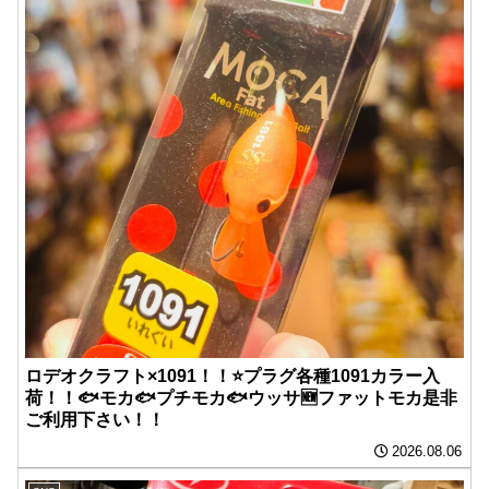
ロデオクラフト×1091！！⭐️プラグ各種1091カラー入
荷！！🐟モカ🐟プチモカ🐟ウッサ🆕ファットモカ是非
ご利用下さい！！
2026.08.06