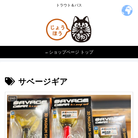
トラウト＆バス
←ショップページ トップ
サベージギア
SNS