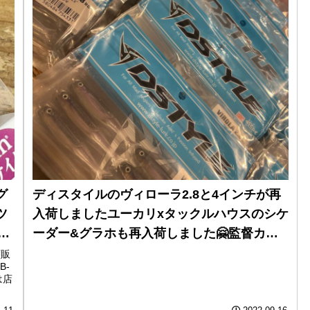
グ
ディスタイルのヴィローラ2.8と4インチが再
ツ
入荷しましたユーカリxタックルハウスのシケ
ま
ーダー&グラホも再入荷しました🤗監督カラ
販
ーもたっぷりありますよ
頭販
B-
は店