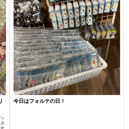
り
今日はフォルテの日！
ゲッ
子さ
。次