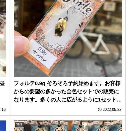
お昼
フォルテ0.9g そろそろ予約始めます。お客様
。
からの要望の多かった全色セットでの販売に
なります。多くの人に広がるように1セットず
つでお願いします。同じ名前、メールアドレ
.16
2022.05.22
ス、住所、電話番号のご注文は全てキャンセ
ルとなりますのでお気をつけ下さい。
SNS