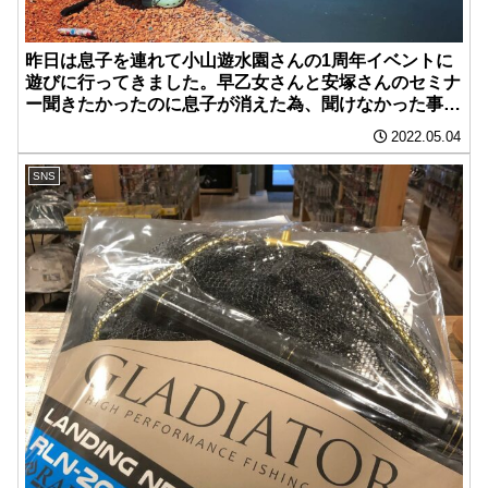
昨日は息子を連れて小山遊水園さんの1周年イベントに
遊びに行ってきました。早乙女さんと安塚さんのセミナ
ー聞きたかったのに息子が消えた為、聞けなかった事が
悔やまれます。ベルベットアーツさんブースに展示して
2022.05.04
いたリリーサーと開発中のネットは絶対買おうと決めま
した。
SNS