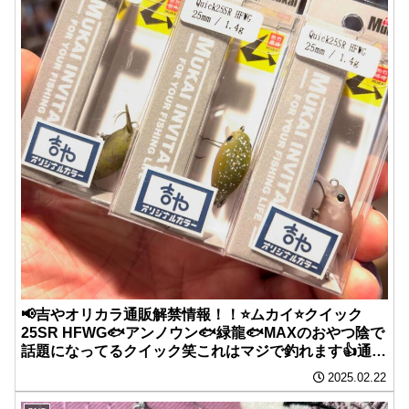
📢吉やオリカラ通販解禁情報！！⭐️ムカイ⭐️クイック
25SR HFWG🐟アンノウン🐟緑龍🐟MAXのおやつ陰で
話題になってるクイック笑これはマジで釣れます👍通販
解禁しましたので是非！！
2025.02.22