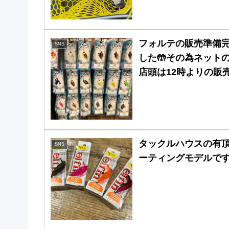
フォルテの販売準備
SNS
した🤲その為ネット
店頭は12時よりの販
タックルハウスの有頂
SNS
ーティングモデルで