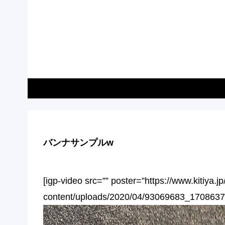
バンナサンプルw
[igp-video src=”” poster=”https://www.kitiya.j
content/uploads/2020/04/93069683_1708637