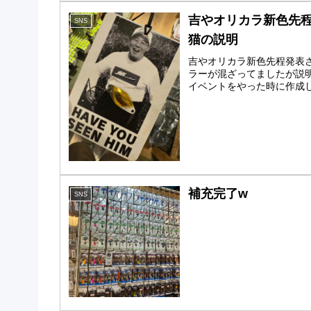
吉やオリカラ新色先
SNS
猫の説明
吉やオリカラ新色先程発表
ラーが混ざってましたが説
イベントをやった時に作成し
補充完了w
SNS