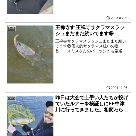
ず、バチバチにジャークしても真
っ直ぐ潜って不安な感じが一切無
かったです。こんなんでサイズダ
2023.03.06
ウンなんて絶対釣れちゃうっす
王禅寺す 王禅寺サクラマスラッ
SNS
ね。 発売が楽しみですね！
シュまだまだ続いてます😆
王禅寺サクラマスラッシュまだまだ続い
てます😆個人的サクラマス狙いの定
番！！スミスさんのパニッシュも厳選し
て入荷しましたよ👍フックセッティング
も結構重要なので詳細はスタッフまで笑
ダートミノーゲーム楽しいですよー！！
2024.11.26
昨日は大会で上手い人たちが投げ
SNS
ていたルアーを検証しにFF中津
川に行ってきました。相変わらず
GJは釣れてました。 今日は朝だ
け王禅寺に行きmaxがいたので一
緒に釣りしました。