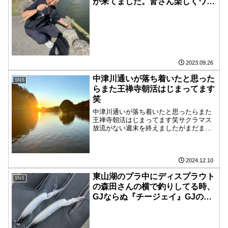
が来てました。皆さん楽しくワイ
ワイ釣りしてました。MAXも打
ち合わせで来ていて僕のタックル
でバンナ1.7gピンポンマムを使い
ボコボコに釣ってました。プラグ
はムカイのスナック26DRF BPオ
リーブがめっちゃ良かったです。
2023.09.26
現地でも売ってるので釣れなくて
中津川通いが落ち着いたと思った
SNS
困ったら買ってみてください。
らまた王禅寺朝活はじまってます
笑
中津川通いが落ち着いたと思ったらまた
王禅寺朝活はじまってます笑サクラマス
放流がない週末を終えましたがまだまだ
サクラマス釣れてますねー。ラッシュと
は言えませんが飽きない程度に釣れま
す。渋くなればなるほど横飛び系＆スロ
ーな誘いが🙆ここ最近はニジ...
2024.12.10
東山湖のプラ中にディスプラウト
SNS
の森田さんの横で釣りしてる時、
GJならぬ『チージェイ』GJのダ
ウンサイズモデルを使わせてもら
いました。東山だから見えなかっ
たけど使い勝手はGJと変わら