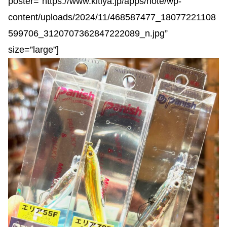
poster=”https://www.kitiya.jp/apps/note/wp-
content/uploads/2024/11/468587477_18077221108
599706_3120707362847222089_n.jpg”
size=”large”]