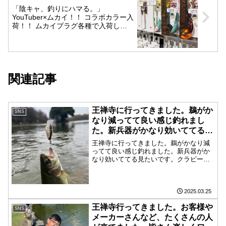
「陰キャ、釣りにハマる。」
YouTuber×ムカイ！！ コラボカラー入
荷！！ ムカイプラグ各種で入荷しま
した
関連記事
王禅寺に行ってきました。鵜がか
SNS
なり減ってて良い感じ釣れまし
た。新兵器がかなり効いててる見
たいです。
王禅寺に行ってきました。鵜がかなり減
ってて良い感じ釣れました。新兵器がか
なり効いててる見たいです。クラピー
GS2の緑龍とクイックの緑龍がかなり反
応が良かってです。このまま鵜が減って
くれたら良いですね。池の調子は良さそ
うなので行ってみてくださ...
2025.03.25
王禅寺行ってきました。お客様や
SNS
メーカーさんなど、たくさんの人