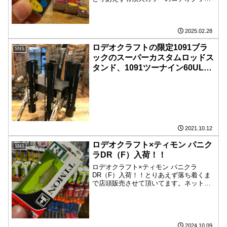
トのプラグから出してみました。
2025.02.28
ロデオクラフトの限定1091ブラ
SNS
ックのスーパーカスタムロッドス
タンド、1091ツーナイン60ULF
等入荷しました️
2021.10.12
ロデオクラフト×ティモン パニク
SNS
ラDR（F）入荷！！
ロデオクラフト×ティモン パニクラ
DR（F）入荷！！とりあえず落ち着くま
で店頭販売させて頂いてます。ネット販
売はセットで売って欲しいと声が多かっ
たので全色セットで販売しておりま
す。 ウエイトが固定されてないので振
るとゴトゴト音がなり一時期話...
2024.10.09