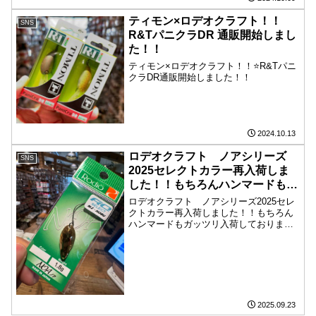
ティモン×ロデオクラフト！！
SNS
️R&TパニクラDR 通販開始しまし
た！！
ティモン×ロデオクラフト！！⭐️R&Tパニ
クラDR通販開始しました！！
2024.10.13
ロデオクラフト ノアシリーズ
SNS
2025セレクトカラー再入荷しま
した！！もちろんハンマードもガ
ッツリ入荷しております。しばら
ロデオクラフト ノアシリーズ2025セレ
くしてから無い無いってなる前に
クトカラー再入荷しました！！もちろん
ハンマードもガッツリ入荷しておりま
どうぞ〜
す。しばらくしてから無い無いってなる
前にどうぞ〜
@sachio.matsumoto.56@nob_rc_yellow
2025.09.23