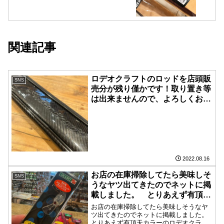
関連記事
ロデオクラフトのロッドを店頭販
SNS
売分が残り僅かです！取り置き等
は出来ませんので、よろしくお願
いしまーす🤲
2022.08.16
お店の在庫掃除してたら美味しそ
SNS
うなヤツ出てきたのでネットに掲
載しました。 とりあえず有頂天
カラーのロデオクラフトのプラグ
お店の在庫掃除してたら美味しそうなヤ
から出してみました。
ツ出てきたのでネットに掲載しました。
とりあえず有頂天カラーのロデオクラフ