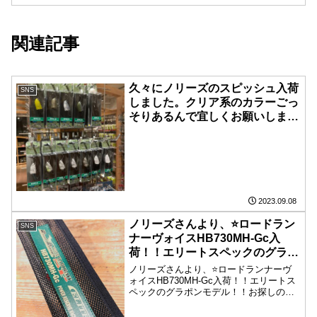
関連記事
久々にノリーズのスピッシュ入荷
SNS
しました。クリア系のカラーごっ
そりあるんで宜しくお願いしま
す！！
2023.09.08
ノリーズさんより、⭐️ロードラン
SNS
ナーヴォイスHB730MH-Gc入
荷！！エリートスペックのグラポ
ンモデル！！お探しの方はおはや
ノリーズさんより、⭐️ロードランナーヴ
めに！！
ォイスHB730MH-Gc入荷！！エリートス
ペックのグラポンモデル！！お探しの方
はおはやめに！！