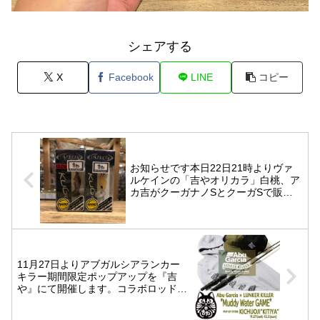
シェアする
X
Facebook
LINE
コピー
お知らせです️本日22日21時よりヴァ
ルケインの「吉やオリカラ」白桃、ア
カ吉がクーガナノSとクーガSで販売
になります今週末に間に合う様にお届
け可能ですので、宜しくお願いします
🤲店頭販売は23日になります。
11月27日よりアブガルシア️ランカー
キラー期間限定ポップアップを『吉
や』にて開催します。コラボロッドや
アパレルを展示販売します。