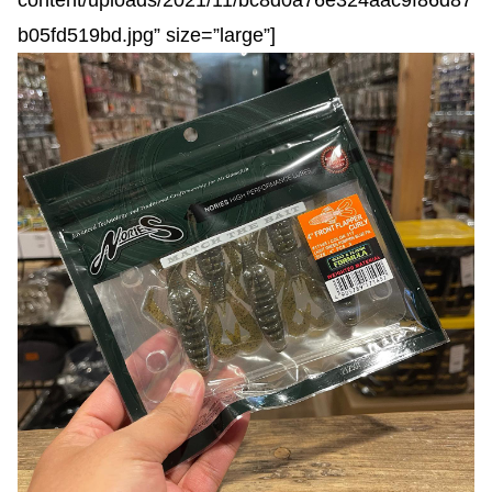
content/uploads/2021/11/bc8d0a76e324aac9f86d87
b05fd519bd.jpg” size=”large”]