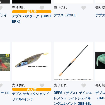
売り切れ
売り切れ
売り
再入荷
プライ
デプス EVOKE
デプス
デプス バスターク（BUST
ERK）
売り切れ
売り切れ
売り
再入荷
 13i
DEPS（デプス）ゲインエ
デプス
デプス サカマタシャッド
レメント ライトシェイキ
（BAS
リアル6インチ
ングエレメント GES-65L