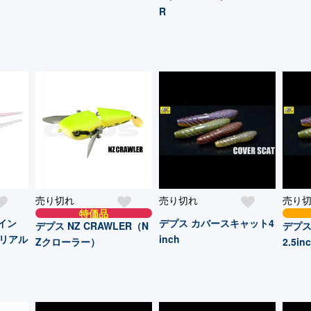
R
売り切れ
売り切れ
売り
特価品
イン
デプス カバースキャット4
デプス NZ CRAWLER（N
デプス
リアル
inch
Zクローラー）
2.5in