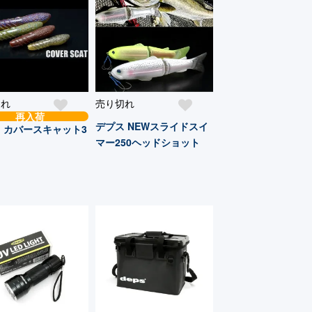
切れ
売り切れ
再入荷
デプス NEWスライドスイ
 カバースキャット3
マー250ヘッドショット