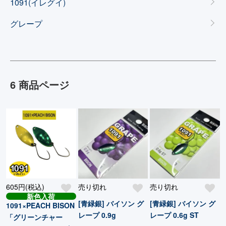
カテゴリー一覧
1091(イレグイ)
グレープ
6 商品ページ
605円(税込)
売り切れ
売り切れ
新色入荷
[青緑銀] バイソン グ
[青緑銀] バイソン グ
1091×PEACH BISON
レープ 0.9g
レープ 0.6g ST
「グリーンチャー