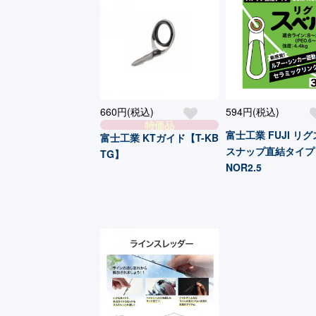
660円(税込)
594円(税込)
特価品
富士工業 FUJI リ
富士工業 KTガイド【T-KB
スナップ直結タイプ 
TG】
NOR2.5