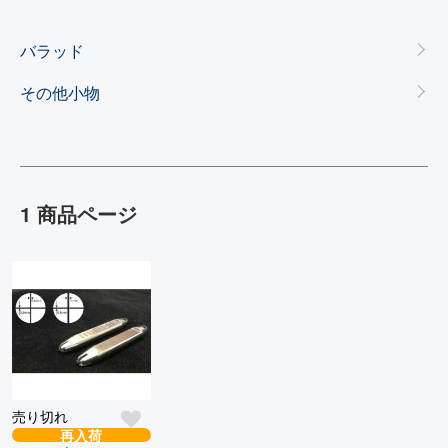
カテゴリー一覧
バラッド
その他小物
1 商品ページ
売り切れ
再入荷