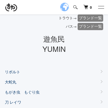
0
ブランド一覧
トラウト→
ブランド一覧
バス→
遊魚民
YUMIN
カテゴリー一覧
リボルト
大蛇丸
もがき虫 もぐり虫
刀 レイワ