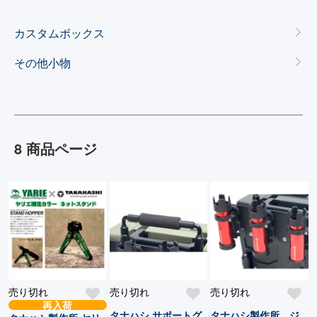
カテゴリー一覧
カスタムボックス
その他小物
8 商品ページ
売り切れ
売り切れ
売り切れ
再入荷
タナハシ サポートグ
タナハシ製作所 ジ