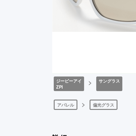
ジーピーアイ
>
サングラス
ZPI
>
アパレル
偏光グラス