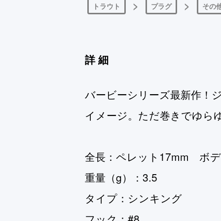
>
>
トラウト
プラグ
その
詳細
バービーシリーズ最新作！
イメージ。ただ巻きでゆら
全長：ペレット17mm ボデ
重量（g）：3.5
タイプ：シンキング
フック：#8