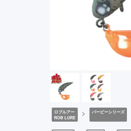
ロブルアー
>
バービーシリーズ
ROB LURE