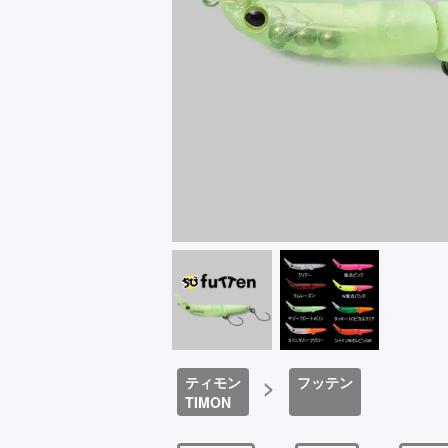
ティモン
>
フッテン
TIMON