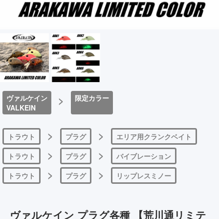
ヴァルケイン
>
限定カラー
VALKEIN
>
>
トラウト
プラグ
エリア用クランクベイト
>
>
トラウト
プラグ
バイブレーション
>
>
トラウト
プラグ
リップレスミノー
ヴァルケイン プラグ各種 【荒川通リミテ